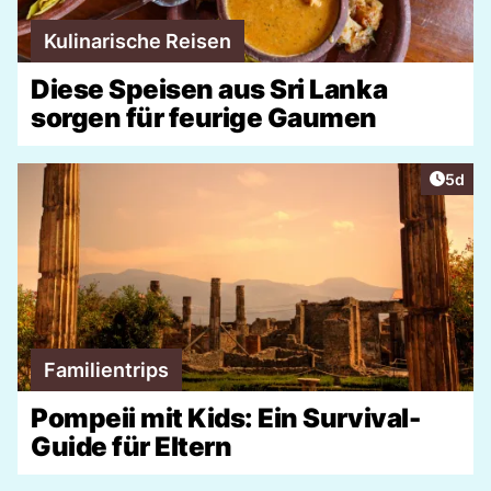
Kulinarische Reisen
Diese Speisen aus Sri Lanka
sorgen für feurige Gaumen
Artike
5d
Familientrips
Pompeii mit Kids: Ein Survival-
Guide für Eltern