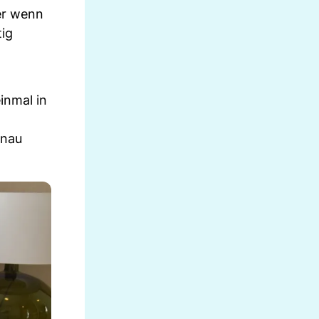
ber wenn
tig
inmal in
enau