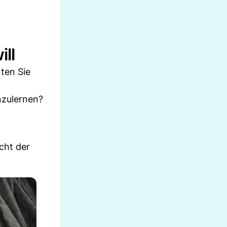
ll
ten Sie
nzulernen?
cht der