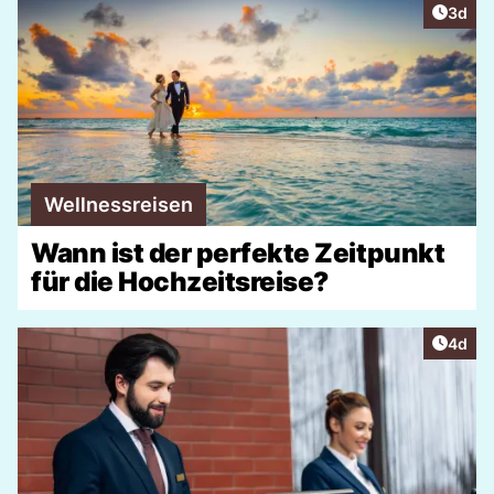
Artike
3d
Wellnessreisen
Wann ist der perfekte Zeitpunkt
für die Hochzeitsreise?
Artike
4d