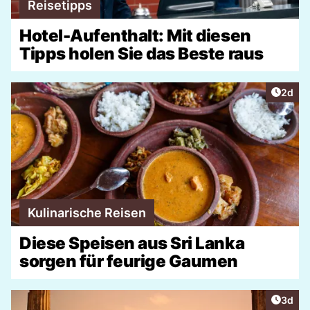
Reisetipps
Hotel-Aufenthalt: Mit diesen
Tipps holen Sie das Beste raus
Artike
2d
Kulinarische Reisen
Diese Speisen aus Sri Lanka
sorgen für feurige Gaumen
Artike
3d