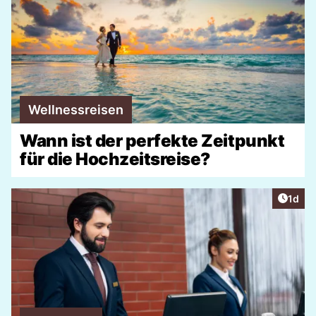
Wellnessreisen
Wann ist der perfekte Zeitpunkt
für die Hochzeitsreise?
Artike
1d