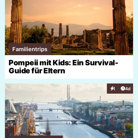
Familientrips
Pompeii mit Kids: Ein Survival-
Guide für Eltern
Artike
1
4d
Interaktionen