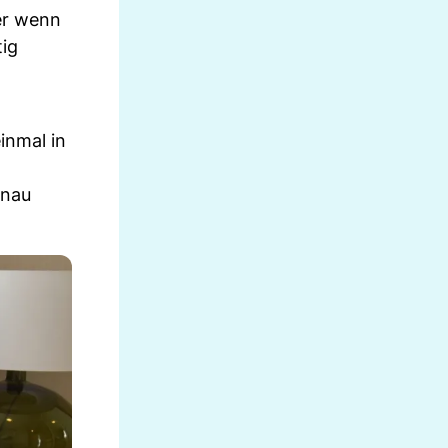
ber wenn
tig
inmal in
enau