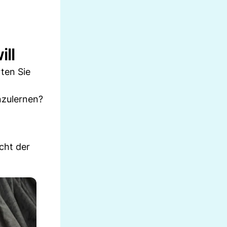
ll
ten Sie
nzulernen?
cht der