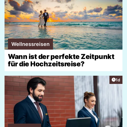
Wellnessreisen
Wann ist der perfekte Zeitpunkt
für die Hochzeitsreise?
Artike
1d