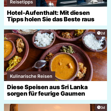
Reisetipps
Hotel-Aufenthalt: Mit diesen
Tipps holen Sie das Beste raus
Artike
2d
Kulinarische Reisen
Diese Speisen aus Sri Lanka
sorgen für feurige Gaumen
Artike
3d