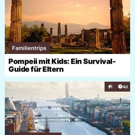
Familientrips
Pompeii mit Kids: Ein Survival-
Guide für Eltern
Artike
1
4d
Interaktionen