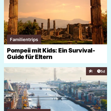
Familientrips
Pompeii mit Kids: Ein Survival-
Guide für Eltern
Artike
1
5d
Interaktionen