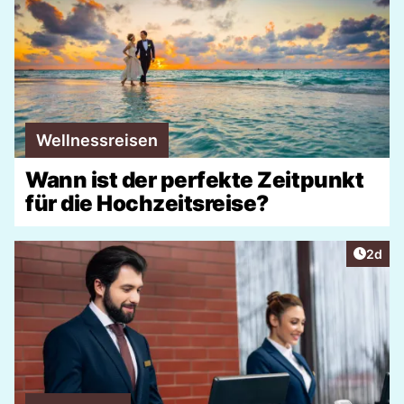
Wellnessreisen
Wann ist der perfekte Zeitpunkt
für die Hochzeitsreise?
Artike
2d