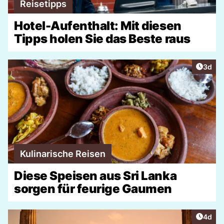
Reisetipps
Hotel-Aufenthalt: Mit diesen
Tipps holen Sie das Beste raus
Artike
3d
Kulinarische Reisen
Diese Speisen aus Sri Lanka
sorgen für feurige Gaumen
Artike
4d