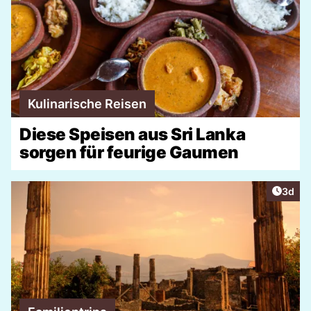
Kulinarische Reisen
Diese Speisen aus Sri Lanka
sorgen für feurige Gaumen
Artike
3d