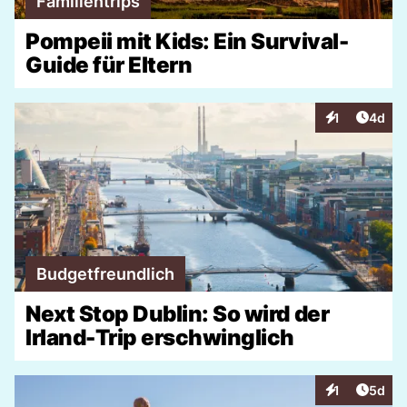
Familientrips
Pompeii mit Kids: Ein Survival-
Guide für Eltern
Artike
1
4d
Interaktionen
Budgetfreundlich
Next Stop Dublin: So wird der
Irland-Trip erschwinglich
Artike
1
5d
Interaktionen