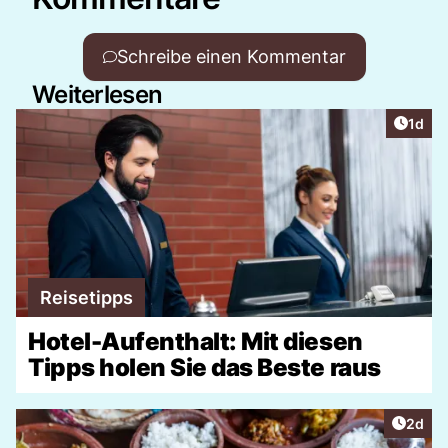
Schreibe einen Kommentar
Weiterlesen
Artike
1d
Reisetipps
Hotel-Aufenthalt: Mit diesen
Tipps holen Sie das Beste raus
Artike
2d