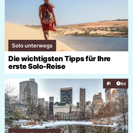
Solo unterwegs
Die wichtigsten Tipps für Ihre
erste Solo-Reise
Artike
1
6d
Interaktionen