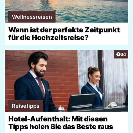
Wellnessreisen
Wann ist der perfekte Zeitpunkt
für die Hochzeitsreise?
Artike
3d
Reisetipps
Hotel-Aufenthalt: Mit diesen
Tipps holen Sie das Beste raus