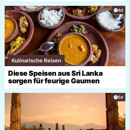
Artike
4d
Kulinarische Reisen
Diese Speisen aus Sri Lanka
sorgen für feurige Gaumen
Artike
5d