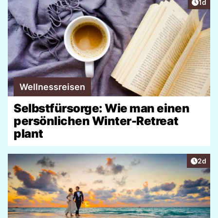
Artike
1d
Wellnessreisen
Selbstfürsorge: Wie man einen
persönlichen Winter-Retreat
plant
Artike
2d