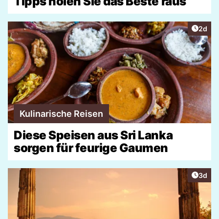
Tipps holen Sie das Beste raus
Artike
2d
Kulinarische Reisen
Diese Speisen aus Sri Lanka
sorgen für feurige Gaumen
Artike
3d