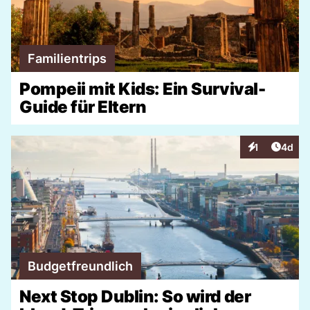
Familientrips
Pompeii mit Kids: Ein Survival-
Guide für Eltern
Artike
1
4d
Interaktionen
Budgetfreundlich
Next Stop Dublin: So wird der