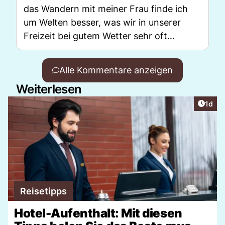
das Wandern mit meiner Frau finde ich
um Welten besser, was wir in unserer
Freizeit bei gutem Wetter sehr oft
machen und das Wandern in vollen Zügen
immer zusammen geniessen.
Alle Kommentare anzeigen
Weiterlesen
Artike
1d
Reisetipps
Hotel-Aufenthalt: Mit diesen