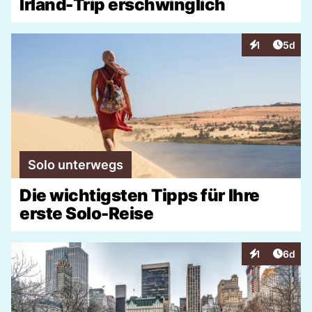
Irland-Trip erschwinglich
Artike
1
5d
Interaktionen
Solo unterwegs
Die wichtigsten Tipps für Ihre
erste Solo-Reise
Artike
1
6d
Interaktionen