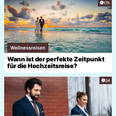
Artikel
17h
Wellnessreisen
Wann ist der perfekte Zeitpunkt
für die Hochzeitsreise?
Artike
2d