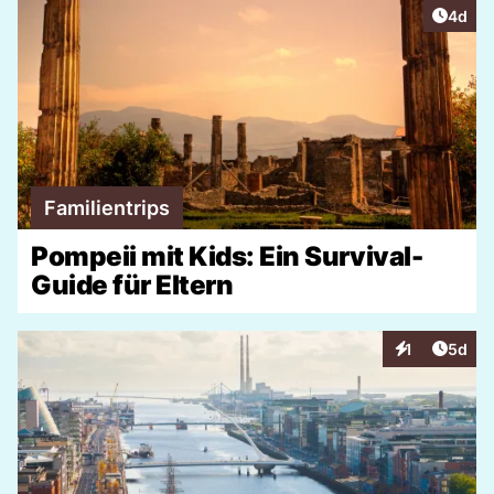
Artike
4d
Familientrips
Pompeii mit Kids: Ein Survival-
Guide für Eltern
Artike
1
5d
Interaktionen