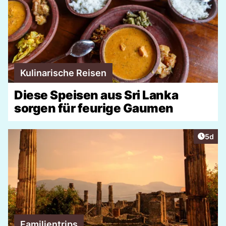
Kulinarische Reisen
Diese Speisen aus Sri Lanka
sorgen für feurige Gaumen
Artike
5d
Familientrips