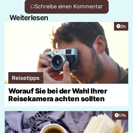
Schreibe einen Kommentar
Weiterlesen
Artike
2h
Reisetipps
Worauf Sie bei der Wahl Ihrer
Reisekamera achten sollten
Artikel
17h