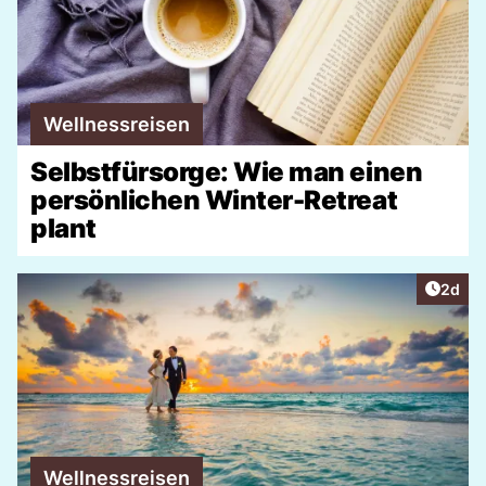
Wellnessreisen
Selbstfürsorge: Wie man einen
persönlichen Winter-Retreat
plant
Artike
2d
Wellnessreisen