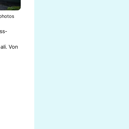
tphotos
ss-
ali. Von