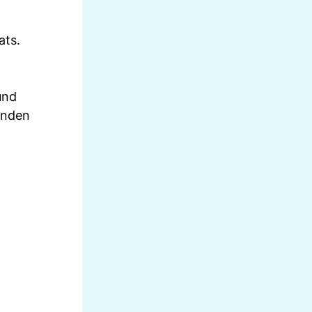
ats.
und
inden