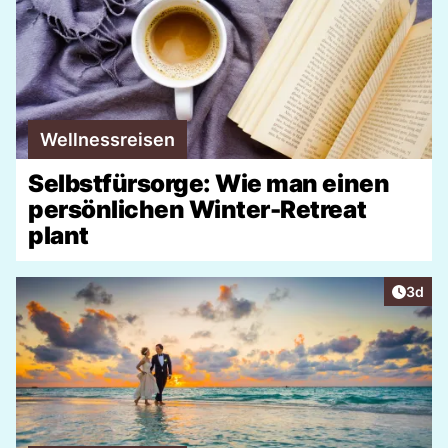
Wellnessreisen
Selbstfürsorge: Wie man einen
persönlichen Winter-Retreat
plant
Artike
3d