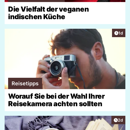
Die Vielfalt der veganen
indischen Küche
Artike
1d
Reisetipps
Worauf Sie bei der Wahl Ihrer
Reisekamera achten sollten
Artike
2d