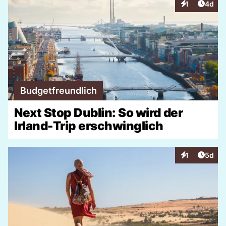
Artike
1
4d
Interaktionen
Budgetfreundlich
Next Stop Dublin: So wird der
Irland-Trip erschwinglich
Artike
1
5d
Interaktionen