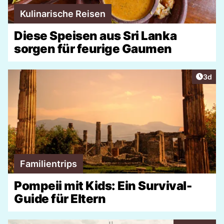
Kulinarische Reisen
Diese Speisen aus Sri Lanka
sorgen für feurige Gaumen
Artike
3d
Familientrips
Pompeii mit Kids: Ein Survival-
Guide für Eltern