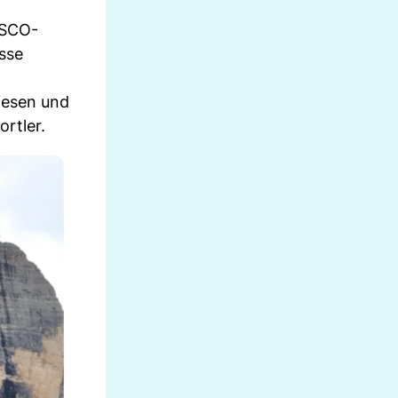
ESCO-
sse
iesen und
rtler.