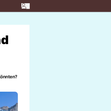
nd
 könnten?