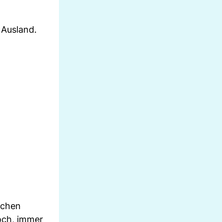
 Ausland.
ichen
och, immer