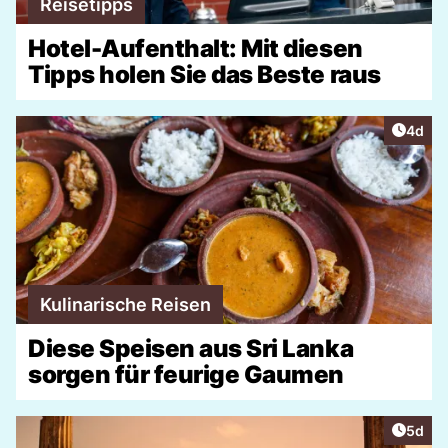
Reisetipps
Hotel-Aufenthalt: Mit diesen
Tipps holen Sie das Beste raus
Artike
4d
Kulinarische Reisen
Diese Speisen aus Sri Lanka
sorgen für feurige Gaumen
Artike
5d