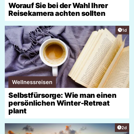
Worauf Sie bei der Wahl Ihrer
Reisekamera achten sollten
Artike
1d
Wellnessreisen
Selbstfürsorge: Wie man einen
persönlichen Winter-Retreat
plant
Artike
2d