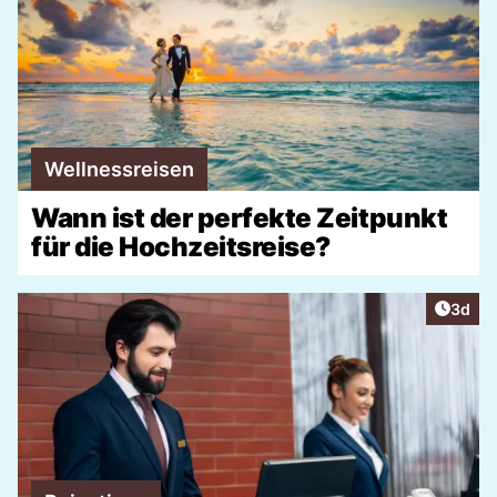
Wellnessreisen
Wann ist der perfekte Zeitpunkt
für die Hochzeitsreise?
Artike
3d