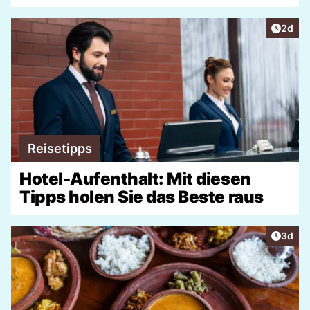
Artike
2d
Reisetipps
Hotel-Aufenthalt: Mit diesen
Tipps holen Sie das Beste raus
Artike
3d