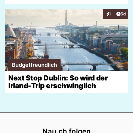
Artike
1
5d
Interaktionen
Budgetfreundlich
Next Stop Dublin: So wird der
Irland-Trip erschwinglich
Footer
Nau.ch folgen