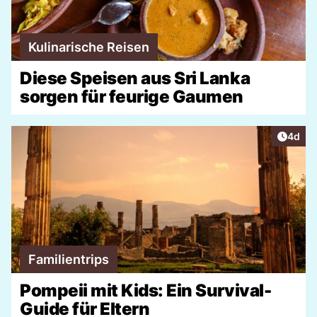
Kulinarische Reisen
Diese Speisen aus Sri Lanka
sorgen für feurige Gaumen
Artike
4d
Familientrips
Pompeii mit Kids: Ein Survival-
Guide für Eltern