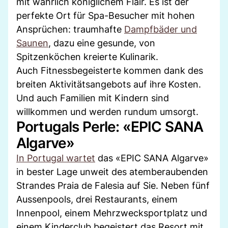
mit wahrlich königlichem Flair. Es ist der
perfekte Ort für Spa-Besucher mit hohen
Ansprüchen: traumhafte
Dampfbäder und
Saunen
, dazu eine gesunde, von
Spitzenköchen kreierte Kulinarik.
Auch Fitnessbegeisterte kommen dank des
breiten Aktivitätsangebots auf ihre Kosten.
Und auch Familien mit Kindern sind
willkommen und werden rundum umsorgt.
Portugals Perle: «EPIC SANA
Algarve»
In Portugal wartet
das «EPIC SANA Algarve»
in bester Lage unweit des atemberaubenden
Strandes Praia de Falesia auf Sie. Neben fünf
Aussenpools, drei Restaurants, einem
Innenpool, einem Mehrzwecksportplatz und
einem Kinderclub begeistert das Resort mit