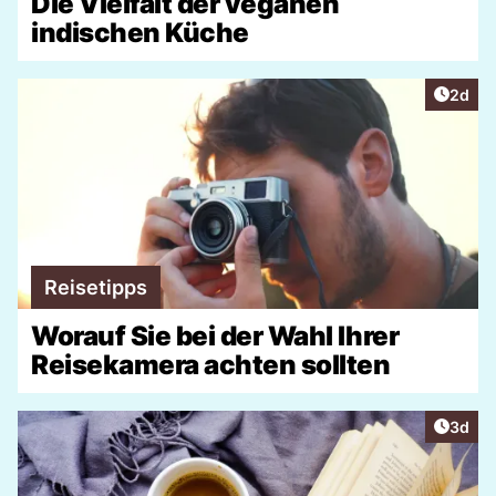
Die Vielfalt der veganen
indischen Küche
Artike
2d
Reisetipps
Worauf Sie bei der Wahl Ihrer
Reisekamera achten sollten
Artike
3d