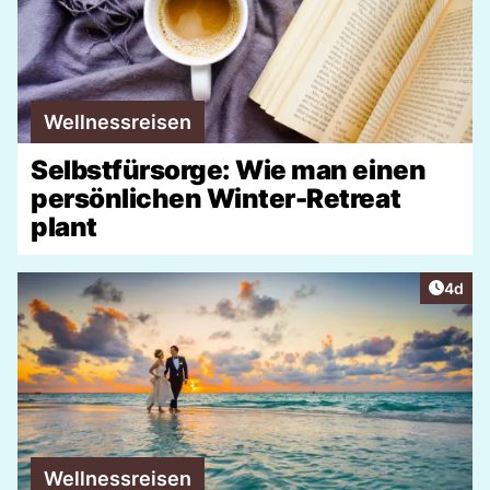
Wellnessreisen
Selbstfürsorge: Wie man einen
persönlichen Winter-Retreat
plant
Artike
4d
Wellnessreisen