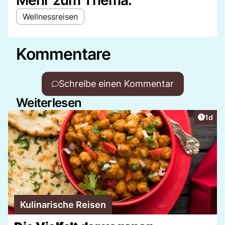
Wellnessreisen
Kommentare
Schreibe einen Kommentar
Weiterlesen
Artike
1d
Kulinarische Reisen