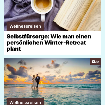
Wellnessreisen
Selbstfürsorge: Wie man einen
persönlichen Winter-Retreat
plant
Artike
3d
Wellnessreisen