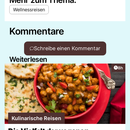
Wellnessreisen
Kommentare
Schreibe einen Kommentar
Weiterlesen
Artike
8h
Kulinarische Reisen