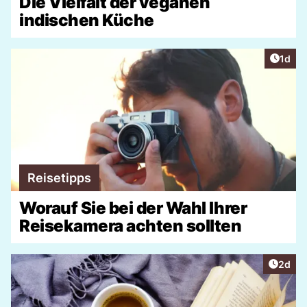
Die Vielfalt der veganen
indischen Küche
Artike
1d
Reisetipps
Worauf Sie bei der Wahl Ihrer
Reisekamera achten sollten
Artike
2d