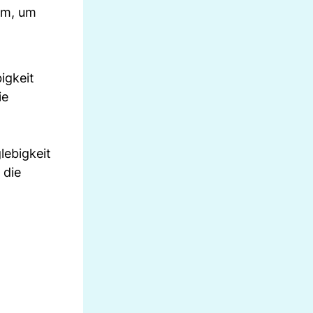
em, um
igkeit
ie
lebigkeit
 die