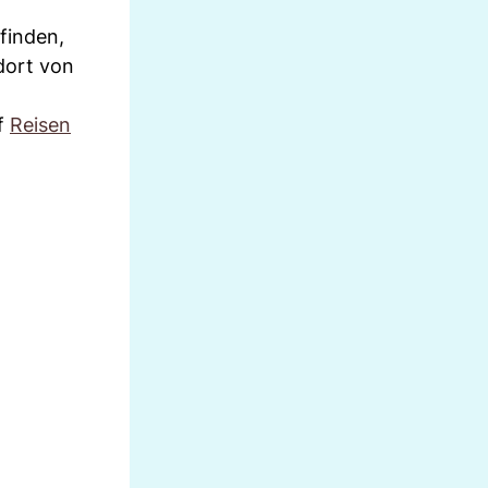
finden,
dort von
uf
Reisen