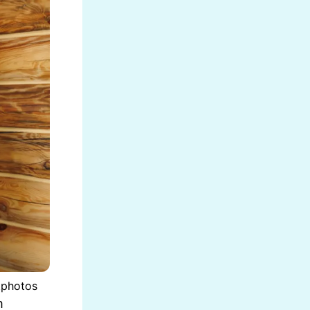
tphotos
m