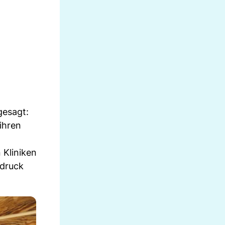
gesagt:
ihren
 Kliniken
tdruck