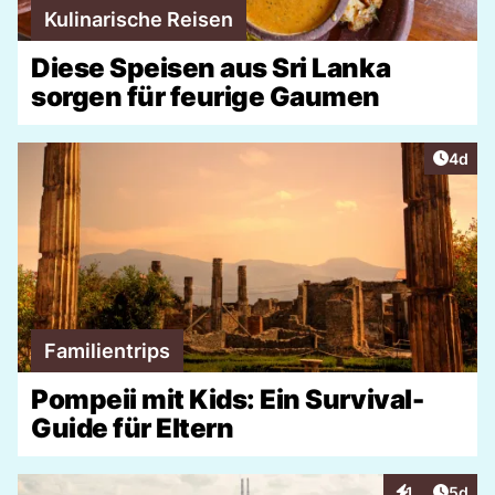
Kulinarische Reisen
Diese Speisen aus Sri Lanka
sorgen für feurige Gaumen
Artike
4d
Familientrips
Pompeii mit Kids: Ein Survival-
Guide für Eltern
Artike
1
5d