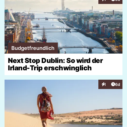
Interaktionen
Budgetfreundlich
Next Stop Dublin: So wird der
Irland-Trip erschwinglich
Artike
1
6d
Interaktionen