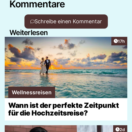
Kommentare
Schreibe einen Kommentar
Weiterlesen
Artikel
17h
Wellnessreisen
Wann ist der perfekte Zeitpunkt
für die Hochzeitsreise?
Artike
2d