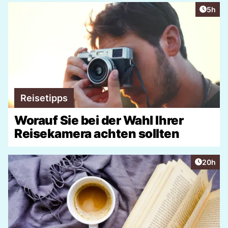
Artike
5h
Reisetipps
Worauf Sie bei der Wahl Ihrer
Reisekamera achten sollten
Artikel 
20h