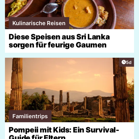
Kulinarische Reisen
Diese Speisen aus Sri Lanka
sorgen für feurige Gaumen
Artike
5d
Familientrips
Pompeii mit Kids: Ein Survival-
Guide für Eltern