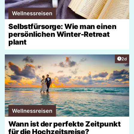
Wellnessreisen
Selbstfürsorge: Wie man einen
persönlichen Winter-Retreat
plant
Artike
2d
Wellnessreisen
Wann ist der perfekte Zeitpunkt
für die Hochzeitsreise?