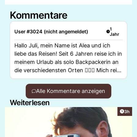
Kommentare
Artikel veröff
1
User #3024 (nicht angemeldet)
Jahr
Hallo Juli, mein Name ist Alea und ich
liebe das Reisen! Seit 6 Jahren reise ich in
meinem Urlaub als solo Backpackerin an
die verschiedensten Orten 🙋🏼‍♀️ Mich reizt
irgendwie China, als zukünftiges Reiseziel
und beim googlen hab ich deinen China
Alle Kommentare anzeigen
Blogeintrag gefunden. Hast du dich
Weiterlesen
irgendwann mal unsicher gefühlt auf
deiner Reise? Wie bist du damals von A
Artike
3h
nach B gekommen? Über eine Antwort
würde ich mich sehr freuen 🙂 Beste
Grüsse, Alea 🌻