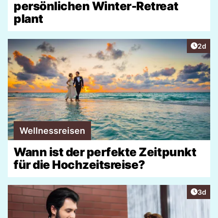
persönlichen Winter-Retreat
plant
Artike
2d
Wellnessreisen
Wann ist der perfekte Zeitpunkt
für die Hochzeitsreise?
Artike
3d