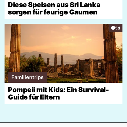
Diese Speisen aus Sri Lanka
sorgen für feurige Gaumen
Artike
5d
Familientrips
Pompeii mit Kids: Ein Survival-
Guide für Eltern